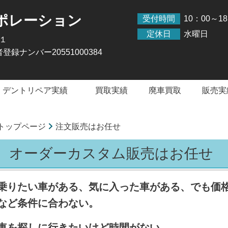
ポレーション
受付時間
10：00～1
定休日
水曜日
-１
登録ナンバー20551000384
・デントリペア実績
買取実績
廃車買取
販売実
トップページ
注文販売はお任せ
オーダーカスタム販売はお任せ
乗りたい車がある、気に入った車がある、でも価
など条件に合わない。
車を探しに行きたいけど時間がない。