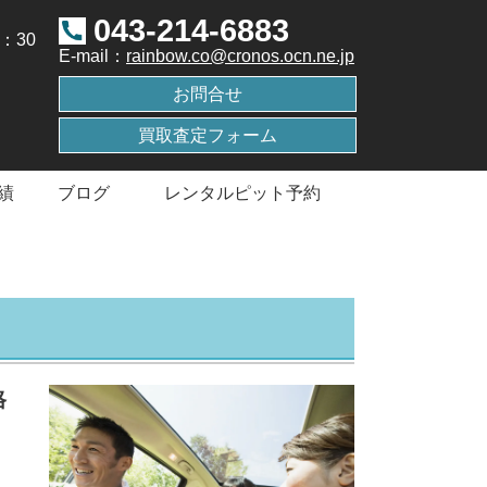
043-214-6883
8：30
E-mail：
rainbow.co@cronos.ocn.ne.jp
お問合せ
買取査定フォーム
績
ブログ
レンタルピット予約
格